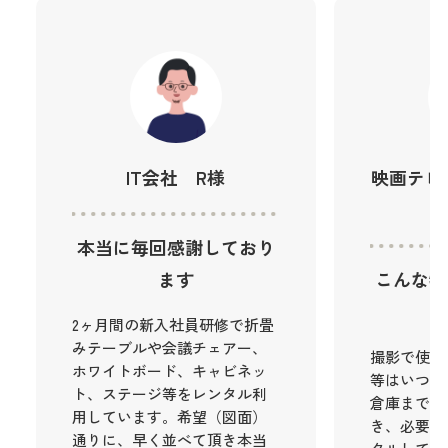
IT会社 R様
映画テレ
本当に毎回感謝しており
ます
こんな物
2ヶ月間の新入社員研修で折畳
みテーブルや会議チェアー、
撮影で使用
ホワイトボード、キャビネッ
等はいつも
ト、ステージ等をレンタル利
倉庫まで大
用しています。希望（図面）
き、必要な
通りに、早く並べて頂き本当